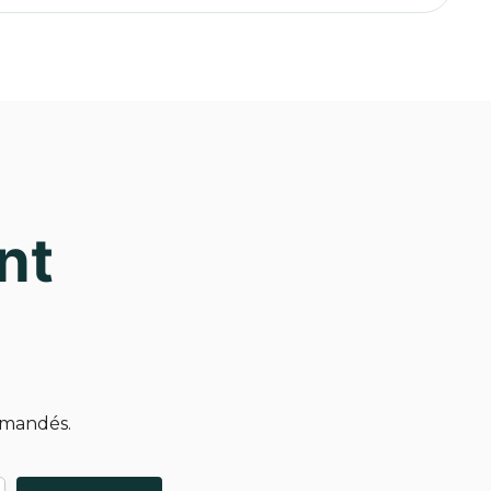
nt
emandés.