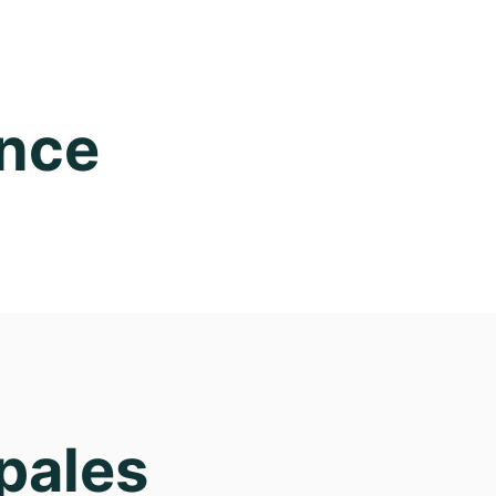
ance
pales