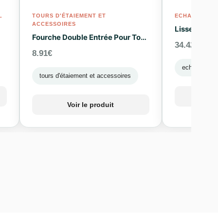
L
TOURS D'ÉTAIEMENT ET
ECHAFAUDAG
ACCESSOIRES
Lisse Renfo
Fourche Double Entrée Pour Tours D’étaiement
34.42
€
8.91
€
echafaudage
tours d'étaiement et accessoires
Vo
Voir le produit