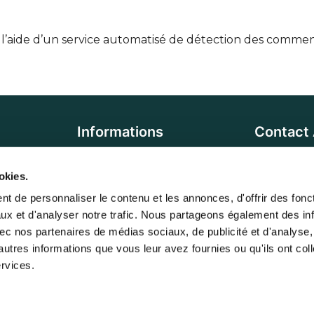
 l’aide d’un service automatisé de détection des comment
Informations
Contact
6 
Adresse :
essoires
Qui sommes-nous ?
okies.
95270 Luza
oires
Contactez-nous
t de personnaliser le contenu et les annonces, d'offrir des foncti
Du
Horaires :
ux et d'analyser notre trafic. Nous partageons également des inf
ires
RGPD - Cookies
de 8h à 17h
 avec nos partenaires de médias sociaux, de publicité et d'analyse,
13h
Politique de confidentialité
utres informations que vous leur avez fournies ou qu'ils ont coll
Email :
conta
ervices.
Conditions générales de vente
Téléphone :