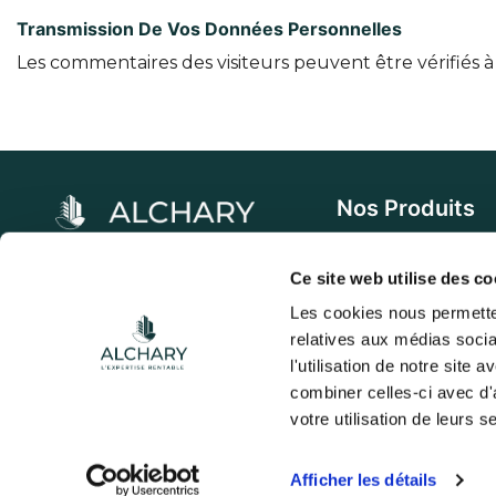
Transmission De Vos Données Personnelles
Les commentaires des visiteurs peuvent être vérifiés à
Nos Produits
Échafaudage et acc
Alchary accompagne les
Ce site web utilise des co
professionnels du bâtiment
Étaiement et access
Les cookies nous permetten
avec des solutions
relatives aux médias socia
Coffrage et accesso
d'échafaudage de haute qualité.
l'utilisation de notre site
Bois de coffrage
combiner celles-ci avec d'a
votre utilisation de leurs s
Matériel de sécurité
Afficher les détails