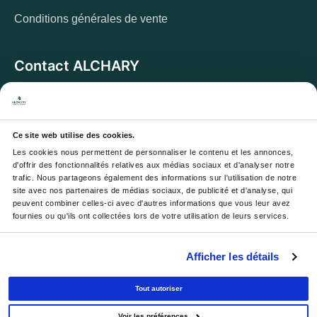
Conditions générales de vente
Contact ALCHARY
6 Allée des Cerisiers, 95270 Luzarches
Adresse :
Du lundi au vendredi de 8h à 17h. Et samedi de
Horaires :
8h à 13h
Ce site web utilise des cookies.
Les cookies nous permettent de personnaliser le contenu et les annonces, 
Email :
contact@alchary.fr
d'offrir des fonctionnalités relatives aux médias sociaux et d'analyser notre 
trafic. Nous partageons également des informations sur l'utilisation de notre 
Téléphone :
+33 1 30 29 12 19
site avec nos partenaires de médias sociaux, de publicité et d'analyse, qui 
peuvent combiner celles-ci avec d'autres informations que vous leur avez 
fournies ou qu'ils ont collectées lors de votre utilisation de leurs services.
Newsletter
Afficher les détails
Votre e-mail sera utilisé pour vous envoyer nos
newsletters et offres, avec désinscription à tout moment.
Tout autoriser
Voir les préférences