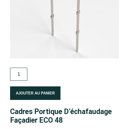
quantité
de
Cadres
portique
AJOUTER AU PANIER
d'échafaudage
façadier
Cadres Portique D’échafaudage
ECO
Façadier ECO 48
48