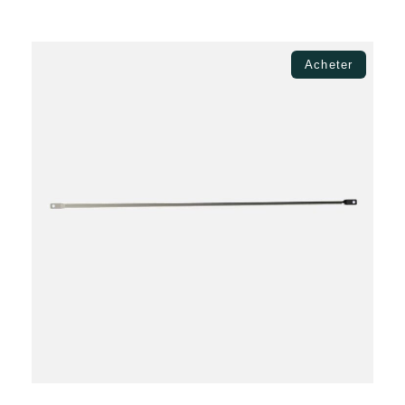
prix :
8.17€
à
Choix des options
Acheter
44.00€