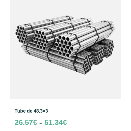
Tube de 48,3×3
Plage
26.57
€
51.34
€
–
de