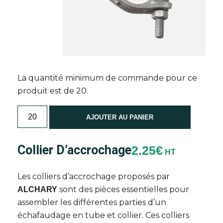
La quantité minimum de commande pour ce
produit est de 20.
quantité
AJOUTER AU PANIER
de
Collier
Collier D’accrochage
2.25
€
d'accrochage
HT
Les colliers d’accrochage proposés par
sont des pièces essentielles pour
ALCHARY
assembler les différentes parties d’un
échafaudage en tube et collier. Ces colliers