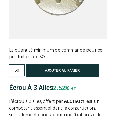
La quantité minimum de commande pour ce
produit est de 50.
quantité
AJOUTER AU PANIER
de
Écrou
Écrou À 3 Ailes
2.52
€
à
HT
3
ailes
L’écrou à 3 ailes, offert par
, est un
ALCHARY
composant essentiel dans la construction,
spécialement conçu pour une fixation solide