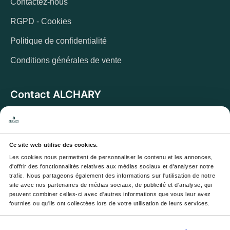
Contactez-nous
RGPD - Cookies
Politique de confidentialité
Conditions générales de vente
Contact ALCHARY
6 Allée des Cerisiers, 95270 Luzarches
Adresse :
Du lundi au vendredi de 8h à 17h. Et samedi de
Horaires :
8h à 13h
Ce site web utilise des cookies.
Les cookies nous permettent de personnaliser le contenu et les annonces, 
Email :
contact@alchary.fr
d'offrir des fonctionnalités relatives aux médias sociaux et d'analyser notre 
trafic. Nous partageons également des informations sur l'utilisation de notre 
Téléphone :
+33 1 30 29 12 19
site avec nos partenaires de médias sociaux, de publicité et d'analyse, qui 
peuvent combiner celles-ci avec d'autres informations que vous leur avez 
fournies ou qu'ils ont collectées lors de votre utilisation de leurs services.
Newsletter