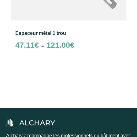
Espaceur métal 1 trou
Plage
47.11
€
121.00
€
–
de
prix :
47.11€
à
Choix des options
121.00€
Alchary accompagne les professionnels du bâtiment avec