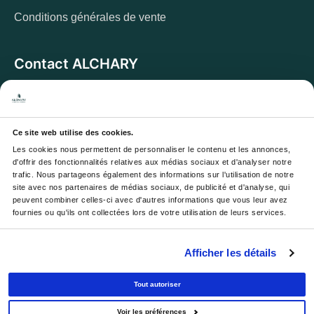
Conditions générales de vente
Contact ALCHARY
6 Allée des Cerisiers, 95270 Luzarches
Adresse :
Du lundi au vendredi de 8h à 17h. Et samedi de
Horaires :
Ce site web utilise des cookies.
8h à 13h
Les cookies nous permettent de personnaliser le contenu et les annonces, 
Email :
contact@alchary.fr
d'offrir des fonctionnalités relatives aux médias sociaux et d'analyser notre 
trafic. Nous partageons également des informations sur l'utilisation de notre 
Téléphone :
+33 1 30 29 12 19
site avec nos partenaires de médias sociaux, de publicité et d'analyse, qui 
peuvent combiner celles-ci avec d'autres informations que vous leur avez 
fournies ou qu'ils ont collectées lors de votre utilisation de leurs services.
Newsletter
Afficher les détails
Votre e-mail sera utilisé pour vous envoyer nos
newsletters et offres, avec désinscription à tout moment.
Tout autoriser
Voir les préférences