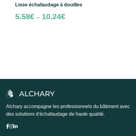
Lisse échafaudage à douilles
Plage
5.58
€
10.24
€
–
de
prix :
5.58€
à
Choix des options
10.24€
Alchary accompagne les professionnels du bâtiment avec
des solutions d'échafaudage de haute qualité.