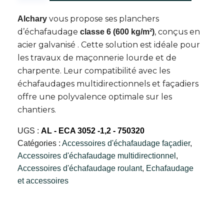
Plancher
vous propose ses planchers
Alchary
en
d’échafaudage
, conçus en
classe 6 (600 kg/m²)
acier
acier galvanisé . Cette solution est idéale pour
classe
les travaux de maçonnerie lourde et de
6
charpente. Leur compatibilité avec les
échafaudages multidirectionnels et façadiers
offre une polyvalence optimale sur les
chantiers.
UGS :
AL - ECA 3052 -1,2 - 750320
Catégories :
Accessoires d'échafaudage façadier
,
Accessoires d'échafaudage multidirectionnel
,
Accessoires d'échafaudage roulant
,
Echafaudage
et accessoires