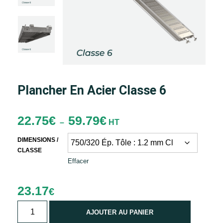
Plancher En Acier Classe 6
Plage
22.75
€
59.79
€
–
HT
de
DIMENSIONS /
prix :
CLASSE
22.75€
Effacer
à
59.79€
23.17
€
quantité
AJOUTER AU PANIER
de