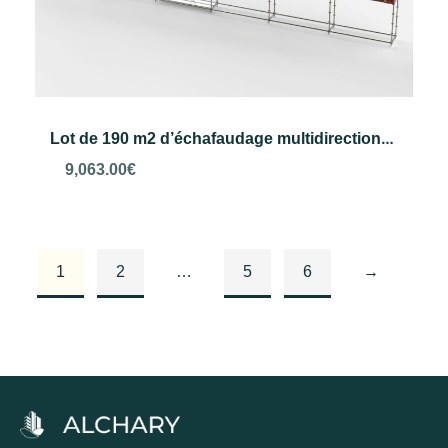
Lot de 190 m2 d’échafaudage multidirectionnel VERO
9,063.00
€
Choix des options
1
2
…
5
6
→