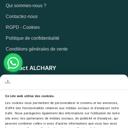
Qui sommes-nous ?
Contactez-nous
RGPD - Cookies
Politique de confidentialité
Conditions générales de vente
Contact ALCHARY
6 Allée des Cerisiers, 95270 Luzarches
Adresse :
Du lundi au vendredi de 8h à 17h. Et samedi de
Horaires :
8h à 13h
Ce site web utilise des cookies.
Les cookies nous permettent de personnaliser le contenu et les annonces, 
Email :
contact@alchary.fr
d'offrir des fonctionnalités relatives aux médias sociaux et d'analyser notre 
trafic. Nous partageons également des informations sur l'utilisation de notre 
Téléphone :
+33 1 30 29 12 19
site avec nos partenaires de médias sociaux, de publicité et d'analyse, qui 
peuvent combiner celles-ci avec d'autres informations que vous leur avez 