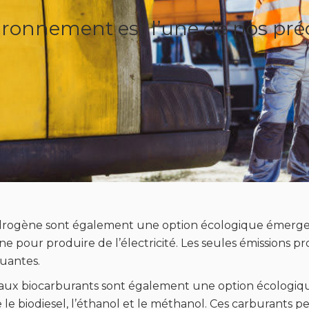
nvironnement est l’une de nos pr
ydrogène sont également une option écologique émergen
 pour produire de l’électricité. Les seules émissions p
luantes.
t aux biocarburants sont également une option écologiq
le biodiesel, l’éthanol et le méthanol. Ces carburants p