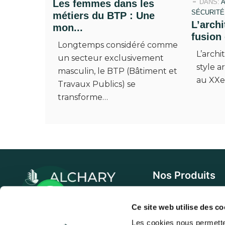
Les femmes dans les
DANS:
SÉCURITÉ
métiers du BTP : Une
L’arch
mon...
fusion 
Longtemps considéré comme
L’arch
un secteur exclusivement
style a
masculin, le BTP (Bâtiment et
au XXe 
Travaux Publics) se
transforme…
Nos Produits
Échafaudage et acc
Alchary accompagne les
Ce site web utilise des co
professionnels du bâtiment
Étaiement et access
Les cookies nous permetten