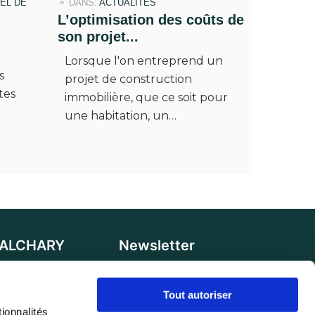
EL DE
DANS:
ACTUALITÉS
L’optimisation des coûts de
son projet...
Lorsque l'on entreprend un
s
projet de construction
tes
immobilière, que ce soit pour
une habitation, un…
 ALCHARY
Newsletter
Allée des Cerisiers,
Votre e-mail sera utilisé pour
rches
vous envoyer nos newsletters et
Tout autoriser
onnalités 
offres, avec désinscription à tout