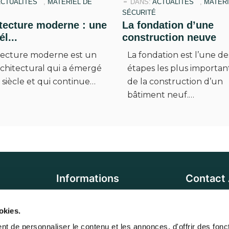
ACTUALITÉS
,
MATÉRIEL DE
DANS:
ACTUALITÉS
,
MATÉRI
SÉCURITÉ
itecture moderne : une
La fondation d’une
él...
construction neuve
itecture moderne est un
La fondation est l’une de
rchitectural qui a émergé
étapes les plus importan
siècle et qui continue…
de la construction d’un
bâtiment neuf.…
Informations
Contact
6 
Adresse :
essoires
Qui sommes-nous ?
okies.
95270 Luza
oires
Contactez-nous
t de personnaliser le contenu et les annonces, d'offrir des foncti