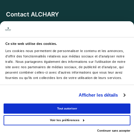
Contact ALCHARY
6 Allée des Cerisiers, 95270 Luzarches
Adresse :
Du lundi au vendredi de 8h à 17h. Et samedi de
Horaires :
8h à 13h
Ce site web utilise des cookies.
Les cookies nous permettent de personnaliser le contenu et les annonces, 
Email :
contact@alchary.fr
d'offrir des fonctionnalités relatives aux médias sociaux et d'analyser notre 
trafic. Nous partageons également des informations sur l'utilisation de notre 
Téléphone :
+33 1 30 29 12 19
site avec nos partenaires de médias sociaux, de publicité et d'analyse, qui 
peuvent combiner celles-ci avec d'autres informations que vous leur avez 
fournies ou qu'ils ont collectées lors de votre utilisation de leurs services.
Newsletter
Afficher les détails
Votre e-mail sera utilisé pour vous envoyer nos
newsletters et offres, avec désinscription à tout moment.
Tout autoriser
Voir les préférences
© 2026 - All rights reserved.
Continuer sans accepter