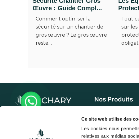
Sécurité Chantier Gros
Les Éq
Œuvre : Guide Compl...
Protect
Comment optimiser la
Tout c
sécurité sur un chantier de
sur le
gros œuvre ? Le gros œuvre
protect
reste…
obligat
Nos Produits
Échafaudage et acc
Alchary accompagne les
Ce site web utilise des co
professionnels du bâtiment
Étaiement et access
Les cookies nous permetten
avec des solutions
relatives aux médias socia
Coffrage et accesso
d'échafaudage de haute qualité.