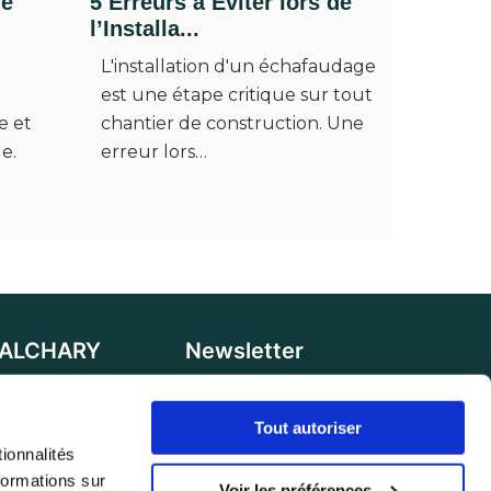
le
5 Erreurs à Éviter lors de
l’Installa...
L'installation d'un échafaudage
est une étape critique sur tout
e et
chantier de construction. Une
e.
erreur lors…
 ALCHARY
Newsletter
Allée des Cerisiers,
Votre e-mail sera utilisé pour
rches
vous envoyer nos newsletters et
Tout autoriser
onnalités 
offres, avec désinscription à tout
 lundi au vendredi
ormations sur 
moment.
. Et samedi de 8h à
Voir les préférences