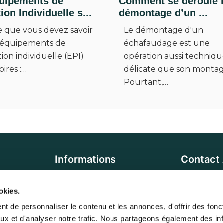
uipements de
Comment se déroule 
ion Individuelle s...
démontage d’un ...
e que vous devez savoir
Le démontage d'un
s équipements de
échafaudage est une
ion individuelle (EPI)
opération aussi techniqu
oires :…
délicate que son montag
Pourtant,…
Informations
Contact
6 
Adresse :
essoires
Qui sommes-nous ?
okies.
95270 Luza
oires
Contactez-nous
t de personnaliser le contenu et les annonces, d'offrir des foncti
Du
Horaires :
ux et d'analyser notre trafic. Nous partageons également des inf
ires
RGPD - Cookies
de 8h à 17h