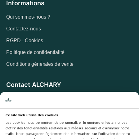
Informations
Qui sommes-nous ?
Contactez-nous
RGPD - Cookies
Politique de confidentialité
Conditions générales de vente
Contact ALCHARY
6 Allée des Cerisiers, 95270 Luzarches
Adresse :
Du lundi au vendredi de 8h à 17h. Et samedi de
Horaires :
8h à 13h
Ce site web utilise des cookies.
Les cookies nous permettent de personnaliser le contenu et les annonces, 
Email :
contact@alchary.fr
d'offrir des fonctionnalités relatives aux médias sociaux et d'analyser notre 
trafic. Nous partageons également des informations sur l'utilisation de notre 
Téléphone :
+33 1 30 29 12 19