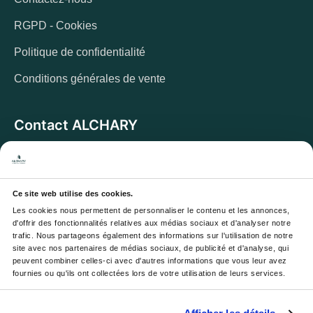
RGPD - Cookies
Politique de confidentialité
Conditions générales de vente
Contact ALCHARY
6 Allée des Cerisiers, 95270 Luzarches
Adresse :
Du lundi au vendredi de 8h à 17h. Et samedi de
Horaires :
8h à 13h
Ce site web utilise des cookies.
Les cookies nous permettent de personnaliser le contenu et les annonces, 
Email :
contact@alchary.fr
d'offrir des fonctionnalités relatives aux médias sociaux et d'analyser notre 
trafic. Nous partageons également des informations sur l'utilisation de notre 
Téléphone :
+33 1 30 29 12 19
site avec nos partenaires de médias sociaux, de publicité et d'analyse, qui 
peuvent combiner celles-ci avec d'autres informations que vous leur avez 
fournies ou qu'ils ont collectées lors de votre utilisation de leurs services.
Newsletter